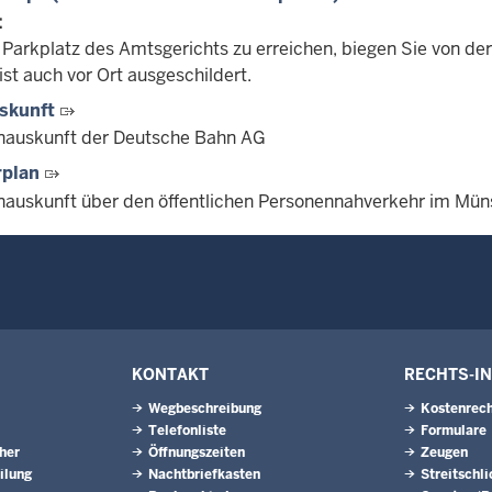
:
Parkplatz des Amtsgerichts zu erreichen, biegen Sie von der
ist auch vor Ort ausgeschildert.
skunft
nauskunft der Deutsche Bahn AG
rplan
nauskunft über den öffentlichen Personennahverkehr im Mün
KONTAKT
RECHTS-I
Wegbeschreibung
Kostenrech
Telefonliste
Formulare
eher
Öffnungszeiten
Zeugen
ilung
Nachtbriefkasten
Streitschl