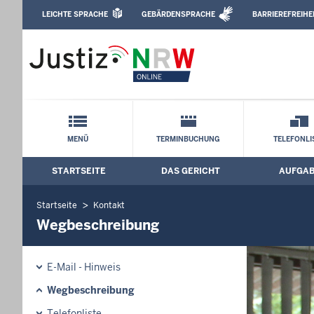
Direkt zum Inhalt
LEICHTE SPRACHE
GEBÄRDENSPRACHE
BARRIEREFREIHE
Leichte Sprache, Gebärdensprachenvideo u
Amtsgericht Coesfeld: Wegbeschreibun
Schnellnavigation mit Volltext-Suche
MENÜ
TERMINBUCHUNG
TELEFONLI
STARTSEITE
DAS GERICHT
AUFGA
Hauptmenü: Hauptnavigation
Startseite
Kontakt
Wegbeschreibung
E-Mail - Hinweis
Wegbeschreibung
Telefonliste