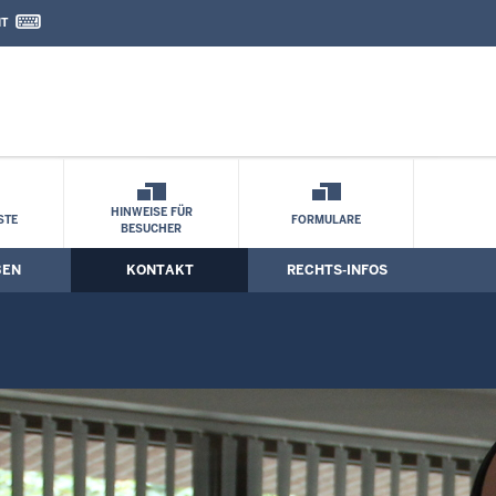
IT
nd Kontaktformular
g
HINWEISE FÜR
STE
FORMULARE
BESUCHER
BEN
KONTAKT
RECHTS-INFOS