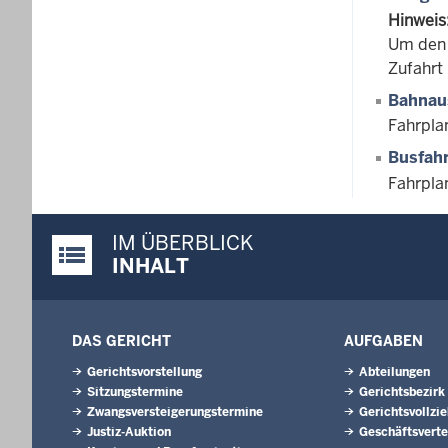
Hinweis
Um den 
Zufahrt 
Bahnau
Fahrpla
Busfah
Fahrpla
IM ÜBERBLICK
Justiz-Portal im Überblick:
INHALT
DAS GERICHT
AUFGABEN
Gerichtsvorstellung
Abteilungen
Sitzungstermine
Gerichtsbezirk
Zwangsversteigerungs­termine
Gerichtsvollzi
Justiz-Auktion
Geschäftsverte