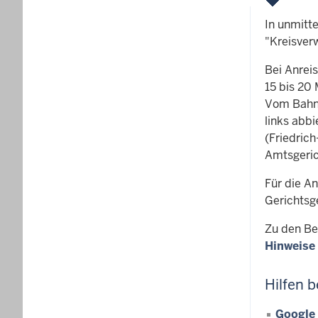
In unmitt
"Kreisver
Bei Anrei
15 bis 20 
Vom Bahnh
links abb
(Friedric
Amtsgeric
Für die A
Gerichtsge
Zu den Be
Hinweise
Hilfen b
Google