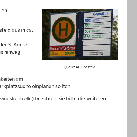
llen
feld aus in ca.
der 3. Ampel
us hinweg
Quelle: AG Coesfeld
hkeiten am
arkplatzsuche einplanen sollten.
ngskontrolle) beachten Sie bitte die weiteren