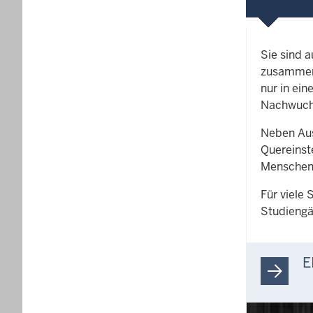
Sie sind 
zusammenp
nur in ein
Nachwuch
Neben Aus
Quereinst
Menschen 
Für viele
Studiengä
E