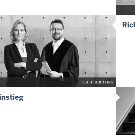
Ric
Quelle: Justiz.NRW
instieg