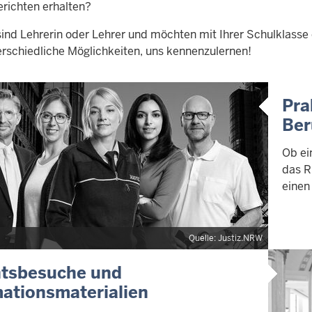
erichten erhalten?
sind Lehrerin oder Lehrer und möchten mit Ihrer Schulklasse
erschiedliche Möglichkeiten, uns kennenzulernen!
Pra
Ber
Ob ei
das R
einen
Quelle: Justiz.NRW
htsbesuche und
mationsmaterialien