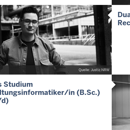
Dua
Rec
Quelle: Justiz.NRW
s Studium
tungsinformatiker/in (B.Sc.)
d)