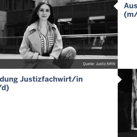
Aus
(m
Quelle: Justiz.NRW
dung Justizfachwirt/in
d)