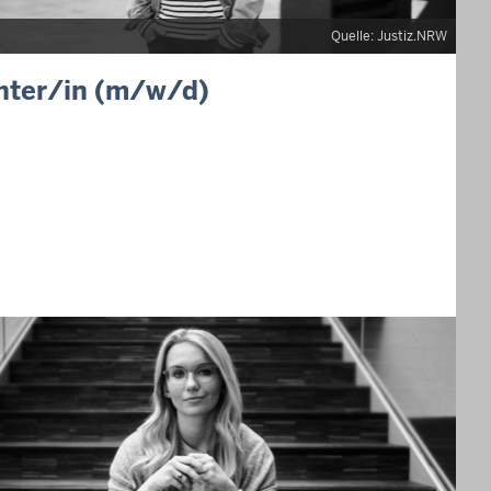
Quelle: Justiz.NRW
hter/in (m/w/d)