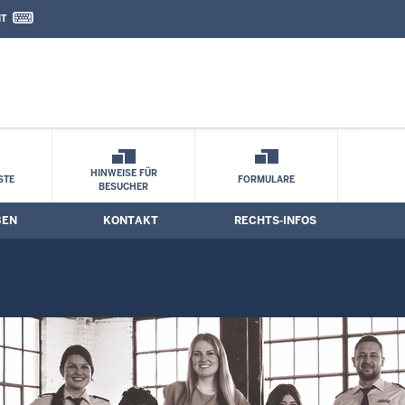
IT
nd Kontaktformular
ufsorientierung
HINWEISE FÜR
STE
FORMULARE
BESUCHER
BEN
KONTAKT
RECHTS-INFOS