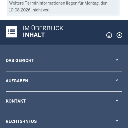
Weitere Termininformationen liegen für Montag, den
10.08.2026, nicht vor.
IM ÜBERBLICK
Justiz-Portal im Überblick:
INHALT
DAS GERICHT
AUFGABEN
KONTAKT
RECHTS-INFOS