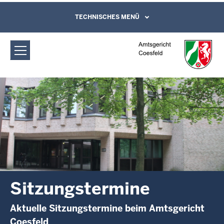
Direkt zum Inhalt
Amtsgericht Coesfeld: Sitzungstermine
TECHNISCHES MENÜ
Leichte Sprache, Gebärdensprachenvideo
und Kontaktformular
Sitzungstermine
Aktuelle Sitzungstermine beim Amtsgericht
Coesfeld